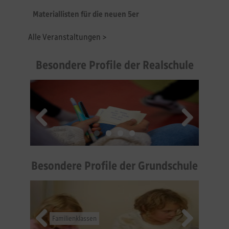
Materiallisten für die neuen 5er
Alle Veranstaltungen >
Besondere Profile der Realschule
Leitsätze
Mädchen- und Jungenbildung
Religiöse Bildung
Besondere Profile der Grundschule
Familienklassen
Vernetzter Unterricht
Freiarbeit