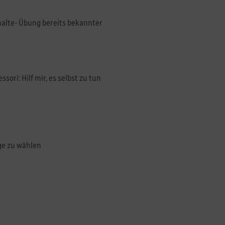
halte- Übung bereits bekannter
sori: Hilf mir, es selbst zu tun
ge zu wählen