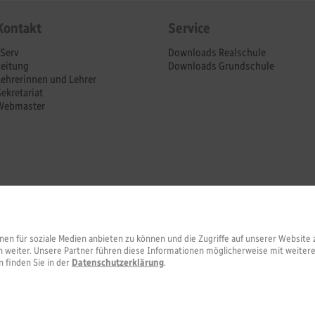
Kontakt
Service
IServ
Downloads Realschule
Leitung
Downloads Grundschule
Lehrerinnen und Lehrer
Sekretariat
Webmaster
nen für soziale Medien anbieten zu können und die Zugriffe auf unserer Websi
 weiter. Unsere Partner führen diese Informationen möglicherweise mit weiter
 finden Sie in der
Datenschutzerklärung
.