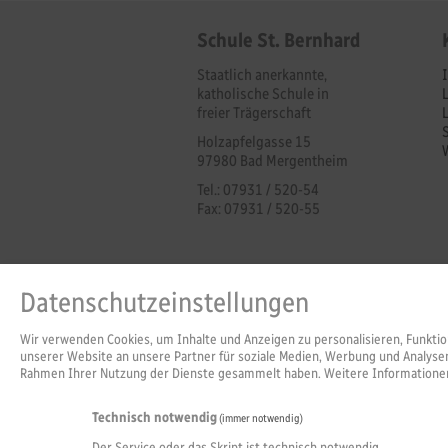
Schule St. Bernhard
Staatlich anerkannte,
katholische Schule in
freier Trägerschaft
Holzapfelgasse 15
97980 Bad Mergentheim
Tel.: 07931 / 520-54
Fax: 07931 / 520-55
Datenschutzeinstellungen
Wir verwenden Cookies, um Inhalte und Anzeigen zu personalisieren, Funktio
unserer Website an unsere Partner für soziale Medien, Werbung und Analysen
Rahmen Ihrer Nutzung der Dienste gesammelt haben. Weitere Informationen
Technisch notwendig
(immer notwendig)
Der Service oder das Skript ist technisch notwendig.