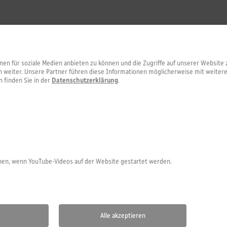
nen für soziale Medien anbieten zu können und die Zugriffe auf unserer Websi
 weiter. Unsere Partner führen diese Informationen möglicherweise mit weiter
 finden Sie in der
Datenschutzerklärung
.
nen, wenn YouTube-Videos auf der Website gestartet werden.
ap
.
Datenschutz
.
Impressum
.
Barrierefreiheitserklärung
.
Hinweisgeber
Alle akzeptieren
hulen gemeinnützige GmbH
. Kloster Sießen 1, 88348 Saulgau . Tel: 07581-537104-