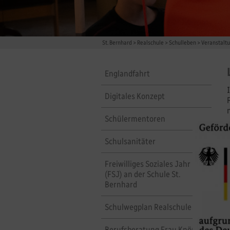
St. Bernhard
>
Realschule
>
Schulleben
>
Veranstaltu
Englandfahrt
Digitales Konzept
Schülermentoren
Schulsanitäter
Freiwilliges Soziales Jahr
(FSJ) an der Schule St.
Bernhard
Schulwegplan Realschule
Berufsberatung Frau Knörzer