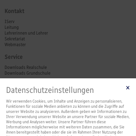
Kontakt
IServ
Leitung
Lehrerinnen und Lehrer
Sekretariat
Webmaster
Service
Downloads Realschule
Downloads Grundschule
Partner / Kooperationen
Datenschutzeinstellungen
Partner / Kooperationen
Wir verwenden Cookies, um Inhalte und Anzeigen zu personalisieren,
Funktionen für soziale Medien anbieten zu können und die Zugriffe auf
unserer Website zu analysieren. Außerdem geben wir Informationen zu
Ihrer Verwendung unserer Website an unsere Partner für soziale Medien,
Werbung und Analysen weiter. Unsere Partner führen diese
Informationen möglicherweise mit weiteren Daten zusammen, die Sie
ihnen bereitgestellt haben oder die sie im Rahmen Ihrer Nutzung der