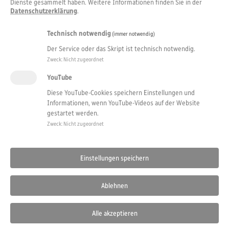
Dienste gesammelt haben. Weitere Informationen finden Sie in der
Datenschutzerklärung
.
Technisch notwendig
(immer notwendig)
Der Service oder das Skript ist technisch notwendig.
Zweck
:
Nicht zugeordnet
YouTube
Diese YouTube-Cookies speichern Einstellungen und
Informationen, wenn YouTube-Videos auf der Website
gestartet werden.
Zweck
:
Nicht zugeordnet
Einstellungen speichern
Ablehnen
Sitemap
.
Datenschutz
.
Impressum
.
Barrierefreiheitserklärung
.
Hinw
Alle akzeptieren