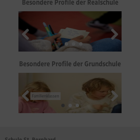
Besondere Profile der Realschule
Leitsätze
Mädchen- und Jungenbildung
Religiöse Bildung
Besondere Profile der Grundschule
Familienklassen
Vernetzter Unterricht
Freiarbeit
Schule St. Bernhard